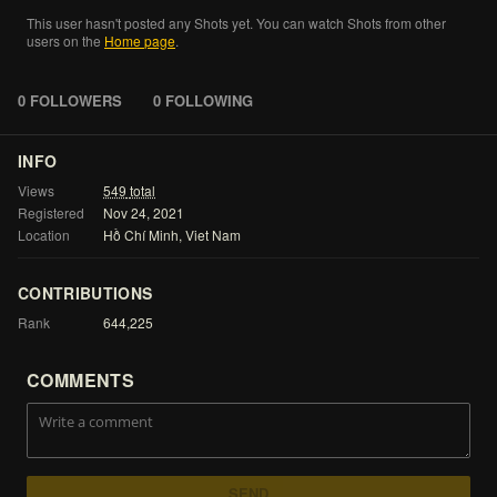
This
user
hasn't
posted
any
Shots
yet.
You
can
watch
Shots
from
other
users
on
the
Home
page
.
0 FOLLOWERS
0 FOLLOWING
INFO
Views
549
total
Registered
Nov
24,
2021
Location
Hồ
Chí
Minh,
Viet
Nam
CONTRIBUTIONS
Rank
644,225
COMMENTS
SEND